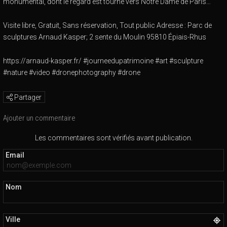
monumental, dont le regard est tourné vers Notre Dame de Paris…
Visite libre, Gratuit, Sans réservation, Tout public Adresse : Parc de
sculptures Arnaud Kasper; 2 sente du Moulin 95810 Épiais-Rhus
https://arnaud-kasper.fr/ #journeedupatrimoine #art #sculpture
#nature #video #dronephotography #drone
Partager
Ajouter un commentaire
Les commentaires sont vérifiés avant publication.
Email
Nom
Ville