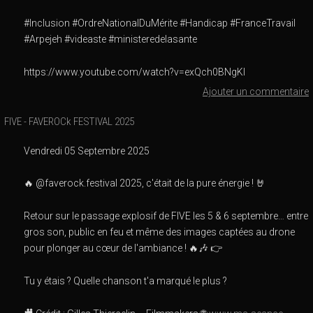
#Inclusion #OrdreNationalDuMérite #Handicap #FranceTravail
#Arpejeh #videaste #ministeredelasante
https://www.youtube.com/watch?v=exQch0BNgKI
Ajouter un commentaire
FIVE - FAVEROCk FESTIVAL 2025
Vendredi 05 Septembre 2025
🔥 @faverock.festival 2025, c'était de la pure énergie ! 🤘
Retour sur le passage explosif de FIVE les 5 & 6 septembre… entre
gros son, public en feu et même des images captées au drone
pour plonger au cœur de l'ambiance ! 🔥🎶 👉
Tu y étais ? Quelle chanson t'a marqué le plus ?