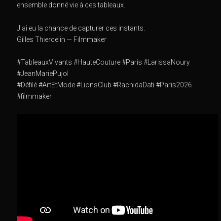
ensemble donné vie à ces tableaux.
J'ai eu la chance de capturer ces instants.
Gilles Thiercelin — Filmmaker
#TableauxVivants #HauteCouture #Paris #LarissaNoury
#JeanMariePujol
#Défilé #ArtEtMode #LionsClub #RachidaDati #Paris2026
#filmmaker