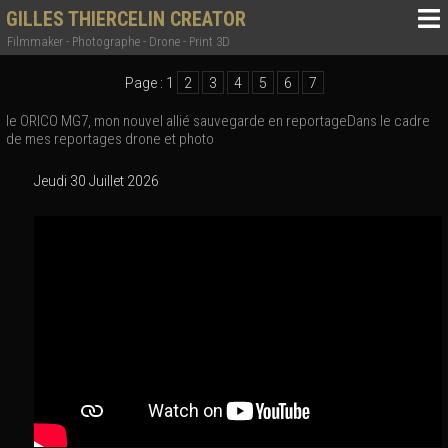
GILLES THIERCELIN CREATOR
Filmmaker - Photographe - Drone - Print 3D
Page :
1
2
3
4
5
6
7
le ORICO MG7, mon nouvel allié sauvegarde en reportageDans le cadre
de mes reportages drone et photo
Jeudi 30 Juillet 2026