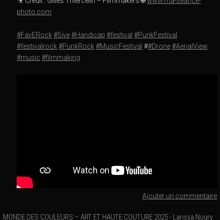
🎥 Crédit : Gilles Thiercelin – Filmmakers 🌐
www.ma-seance-
photo.com
#FavERock
#5ive
#Handicap
#festival
#PunkFestival
#festivalrock
#PunkRock
#MusicFestival
#
#Drone
#AerialView
#music
#filmmaking
Ajouter un commentaire
MONDE DES COULEURS – ART ET HAUTE COUTURE 2025 - Larissa Noury