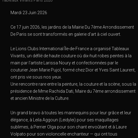
Mardi 23 Juin 2026
Ce 17 juin 2026, les jardins de la Mairie Du 7ème Arrondissement
De Paris se sont transformés en galerie d'art à ciel ouvert.
Le Lions Clubs International Île-de-France a organisé Tableaux
Vivants, un défilé de haute couture où dix-huit robes peintes à la
main par l'artiste Larissa Noury et confectionnées par le
couturier Jean Marie Pujol, formé chez Dior et Yves Saint Laurent,
ont pris vie sous nos yeux.
Une rencontre rare entre la peinture, la couture et la scène, sous la
présidence de Mme Rachida Dati, Maire du 7ème arrondissement
et ancien Ministre de la Culture.
Un grand bravo à toutes les mannequins pour leur grâce et leur
élégance, à Leila Aggoun (Leidylei) pour ses maquillages
sublimes, à Perrier Olga pour son chant envoûtant et à Laure
Volpato pour son violoncelle enchanteur — qui ont tous