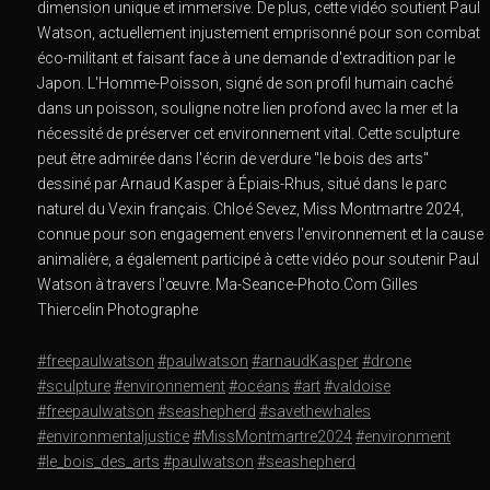
dimension unique et immersive. De plus, cette vidéo soutient Paul
Watson, actuellement injustement emprisonné pour son combat
éco-militant et faisant face à une demande d'extradition par le
Japon. L'Homme-Poisson, signé de son profil humain caché
dans un poisson, souligne notre lien profond avec la mer et la
nécessité de préserver cet environnement vital. Cette sculpture
peut être admirée dans l'écrin de verdure "le bois des arts"
dessiné par Arnaud Kasper à Épiais-Rhus, situé dans le parc
naturel du Vexin français. Chloé Sevez, Miss Montmartre 2024,
connue pour son engagement envers l'environnement et la cause
animalière, a également participé à cette vidéo pour soutenir Paul
Watson à travers l'œuvre. Ma-Seance-Photo.Com Gilles
Thiercelin Photographe
#freepaulwatson
#paulwatson
#arnaudKasper
#drone
#sculpture
#environnement
#océans
#art
#valdoise
#freepaulwatson
#seashepherd
#savethewhales
#environmentaljustice
#MissMontmartre2024
#environment
#le_bois_des_arts
#paulwatson
#seashepherd