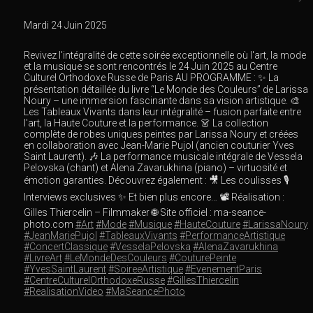
Mardi 24 Juin 2025
Revivez l'intégralité de cette soirée exceptionnelle où l'art, la mode
et la musique se sont rencontrés le 24 Juin 2025 au Centre
Culturel Orthodoxe Russe de Paris AU PROGRAMME : ✨ La
présentation détaillée du livre “Le Monde des Couleurs” de Larissa
Noury – une immersion fascinante dans sa vision artistique. 🎨
Les Tableaux Vivants dans leur intégralité – fusion parfaite entre
l'art, la Haute Couture et la performance. 👗 La collection
complète de robes uniques peintes par Larissa Noury et créées
en collaboration avec Jean-Marie Pujol (ancien couturier Yves
Saint Laurent). 🎶 La performance musicale intégrale de Vessela
Pelovska (chant) et Alena Zavarukhina (piano) – virtuosité et
émotion garanties. Découvrez également : 🎥 Les coulisses 🎙
Interviews exclusives ✨ Et bien plus encore… 📽 Réalisation :
Gilles Thiercelin – Filmmaker 🌐 Site officiel : ma-seance-
photo.com
#Art
#Mode
#Musique
#HauteCouture
#LarissaNoury
#JeanMariePujol
#TableauxVivants
#PerformanceArtistique
#ConcertClassique
#VesselaPelovska
#AlenaZavarukhina
#LivreArt
#LeMondeDesCouleurs
#CouturePeinte
#YvesSaintLaurent
#SoireeArtistique
#EvenementParis
#CentreCulturelOrthodoxeRusse
#GillesThiercelin
#RealisationVideo
#MaSeancePhoto