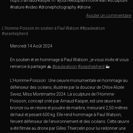
https://arnaud-kasper.fr/ #journeedupatrimoine #art #sculpture
#nature #video #dronephotography #drone
Ajouter un commentaire
L'Homme-Poisson en soutien à Paul Watson ##paulwatson
#seashepherd
Mercredi 14 Août 2024
En soutien et en hommage à Paul Watson , je vous invite et vous
remercie à partager 🙏
#paulwatson
#seashepherd
🐳
L'Homme-Poisson : Une oeuvre monumentale en hommage au
défenseur des océans, illustrée par la douceur de Chloe Alizée
Sevez, Miss Montmartre 2024. La sculpture de l'Homme-
Poisson, concept créé par Arnaud Kasper, est une œuvre en
bronze ou en résine et poudre de marbre, mesurant 2,50 mètres
de haut et pesant 600 kg. Elle rend hommage à Paul Watson,
fervent défenseur de l'environnement et des océans. Cette œuvre
a été filmée au drone par Gilles Thiercelin pour lui redonner une